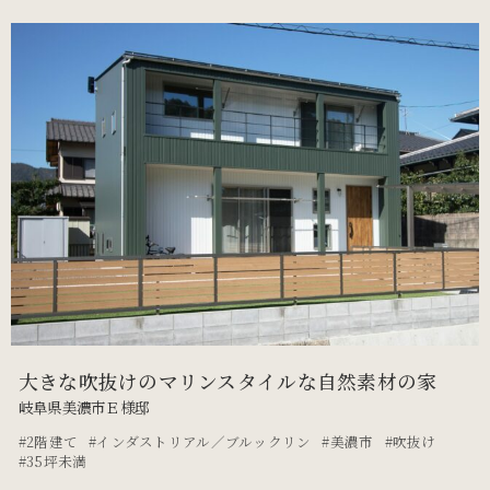
大きな吹抜けのマリンスタイルな自然素材の家
岐阜県美濃市Ｅ様邸
2階建て
インダストリアル／ブルックリン
美濃市
吹抜け
35坪未満