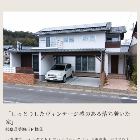
「しっとりしたヴィンテージ感のある落ち着いた
家」
岐阜県美濃市Ｆ様邸
2階建て
インダストリアル／ブルックリン
美濃市
40坪以上