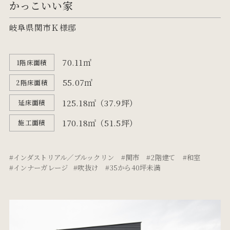
かっこいい家
岐阜県関市Ｋ様邸
70.11㎡
1階床面積
55.07㎡
2階床面積
125.18㎡（37.9坪）
延床面積
170.18㎡（51.5坪）
施工面積
インダストリアル／ブルックリン
関市
2階建て
和室
インナーガレージ
吹抜け
35から40坪未満