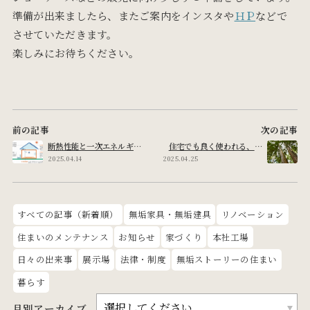
準備が出来ましたら、またご案内をインスタや
ＨＰ
などで
させていただきます。
楽しみにお待ちください。
前の記事
次の記事
断熱性能と一次エネルギー
住宅でも良く使われる、ヒ
消費量という言葉について
ノキについての話
2025.04.14
2025.04.25
すべての記事（新着順）
無垢家具・無垢建具
リノベーション
住まいのメンテナンス
お知らせ
家づくり
本社工場
日々の出来事
展示場
法律・制度
無垢ストーリーの住まい
暮らす
月別アーカイブ